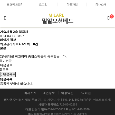
모션베드란?
로그인
회원가입
회사소개
0
기숙사용 2층 철침대
24-03-14 10:07
페이지 정보
최고관리자
4,321회
0건
본문
2층침대를 학교장터 종합쇼핑몰에 등록했습니다.
이전글
다음글
목록
댓글목록
댓글목록
등록된 댓글이 없습니다.
회사소개
개인정보
이용약관
PC 버전
회사명
주식회사 밀알
주소
경기도 파주시 가나무로 143, 302호(금촌동, 메트로프라자)
사업자 등록번호
713-86-00283
대표
김면식
전화
031-947-6853
팩스
031-941-5079
통신판매업신고번호
제2019-경기 파주 -0171호