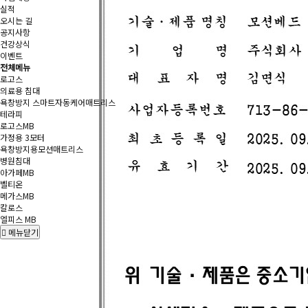
실적
오시는 길
공지사항
건강상식
이벤트
전체메뉴
로고스
의료용 침대
욕창방지 스마트자동케어매트리스
테라피
로고스MB
가정용 3모터
욕창방지용모션매트리스
병원침대
아가페MB
벨티온
메가스MB
칼로스
엘피스 MB
메뉴닫기