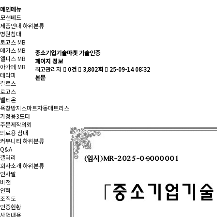
메인메뉴
모션베드
제품안내
하위분류
병원침대
로고스 MB
메가스 MB
중소기업기술마켓 기술인증
엘피스 MB
페이지 정보
아가페 MB
최고관리자
0건
3,802회
25-09-14 08:32
테라피
본문
칼로스
로고스
벨티온
욕창방지스마트자동매트리스
가정용3모터
주문제작의뢰
의료용 침대
커뮤니티
하위분류
Q&A
갤러리
회사소개
하위분류
인사말
비전
연혁
조직도
인증현황
사업내용