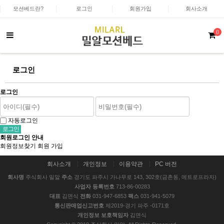
모션베드란?
로그인
회원가입
회사소개
0
로그인
로그인
자동로그인
회원로그인 안내
회원정보찾기
회원 가입
회사소개
개인정보
이용약관
PC 버전
회사명
주식회사 밀알
주소
경기도 파주시 가나무로 143, 302호(금촌동, 메트로프라자)
사업자 등록번호
713-86-00283
대표
김면식
전화
031-947-6853
팩스
031-941-5079
통신판매업신고번호
제2019-경기 파주 -0171호
개인정보 보호책임자
김면식